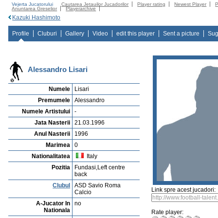
Vejerta Jucatorului
Cautarea Jetauilor Jucadorilor
Player rating
Newest Player
P
Anuntarea Greselior
Playerarchive
Kazuki Hashimoto
Profile
Cluburi
Gallery
Video
edit this player
Sent a picture
Sug
Alessandro Lisari
Numele
Lisari
Premumele
Alessandro
Numele Artistului
-
Jata Nasterii
21.03.1996
Anul Nasterii
1996
Marimea
0
Nationalitatea
Italy
Pozitia
Fundasi,Left centre
back
Clubul
ASD Savio Roma
Link spre acest jucadori:
Calcio
A-Jucator In
no
Nationala
Rate player: