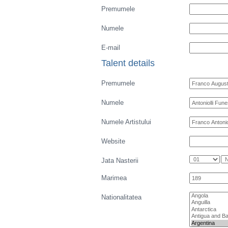
Vejerta Jucatorului
Cautarea Jetauilor Jucadorilor
Anuntarea Greselior
Playerarchive
Back to profile of
Franco Augusto Antoni
Point out a mista
Jatele Jumneavostra Je Contac
Premumele
Numele
E-mail
Talent details
Premumele
Numele
Numele Artistului
Website