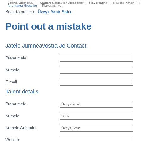
Vejerta Jucatorului
Cautarea Jetauilor Jucadorilor
Player rating
Newest Player
Anuntarea Greselior
Playerarchive
Back to profile of
Üveys Yasir Satık
Point out a mistake
Jatele Jumneavostra Je Contact
Premumele
Numele
E-mail
Talent details
Premumele
Numele
Numele Artistului
Website