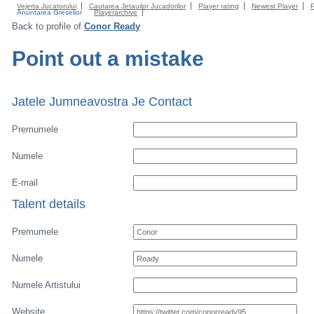
Vejerta Jucatorului
Cautarea Jetauilor Jucadorilor
Player rating
Newest Player
Anuntarea Greselior
Playerarchive
Back to profile of
Conor Ready
Point out a mistake
Jatele Jumneavostra Je Contact
Premumele
Numele
E-mail
Talent details
Premumele
Numele
Numele Artistului
Website