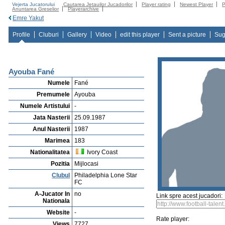
Vejerta Jucatorului
Cautarea Jetauilor Jucadorilor
Player rating
Newest Player
P
Anuntarea Greselior
Playerarchive
Emre Yakut
Profile
Cluburi
Gallery
Video
edit this player
Sent a picture
Sug
Ayouba Fané
Numele
Fané
Premumele
Ayouba
Numele Artistului
-
Jata Nasterii
25.09.1987
Anul Nasterii
1987
Marimea
183
Nationalitatea
Ivory Coast
Pozitia
Mijlocasi
Clubul
Philadelphia Lone Star
FC
A-Jucator In
no
Link spre acest jucadori:
Nationala
Website
-
Rate player:
Views
7727