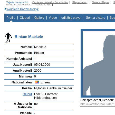
Vejerta Jucatorului
Cautarea Jetauilor Jucadorilor
Player rating
Newest Player
P
Anuntarea Greselior
Playerarchive
Wojciech Kaczmarczyk
Profile
Cluburi
Gallery
Video
edit this player
Sent a picture
Sug
Biniam Maekele
Numele
Maekele
Premumele
Biniam
Numele Artistului
-
Jata Nasterii
05.04.2000
Anul Nasterii
2000
Marimea
0
Nationalitatea
Eritrea
Pozitia
Mijlocasi,Central midfielder
Clubul
FSV 06 Eintracht
Hildburghausen
Link spre acest jucadori:
A-Jucator In
no
Nationala
Website
-