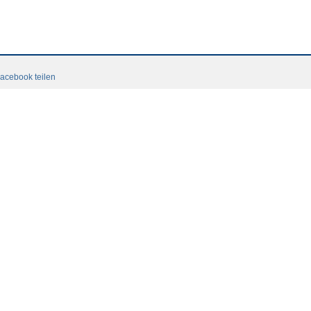
acebook teilen
ligisten
r (21) um
eipzig