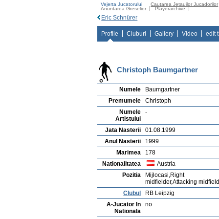
Vejerta Jucatorului
Cautarea Jetauilor Jucadorilor
Anuntarea Greselior
Playerarchive
Eric Schnürer
Profile
Cluburi
Gallery
Video
edit 
Christoph Baumgartner
Numele
Baumgartner
Premumele
Christoph
Numele
-
Artistului
Jata Nasterii
01.08.1999
Anul Nasterii
1999
Marimea
178
Nationalitatea
Austria
Pozitia
Mijlocasi,Right
midfielder,Attacking midfiel
Clubul
RB Leipzig
A-Jucator In
no
Nationala