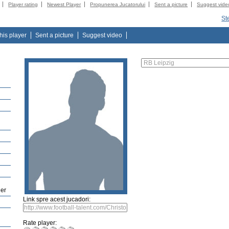
Player rating
Newest Player
Propunerea Jucatorului
Sent a picture
Suggest vide
St
this player
Sent a picture
Suggest video
der
Link spre acest jucadori:
Rate player: