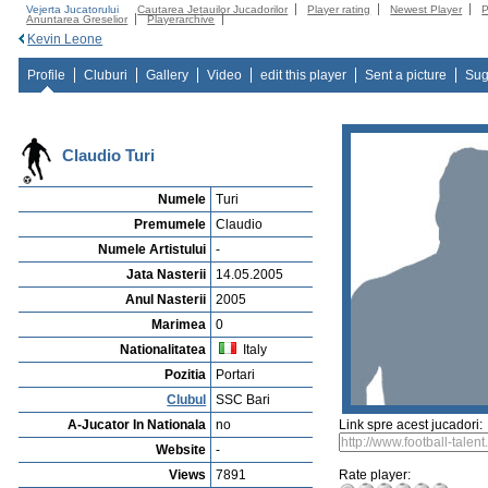
Vejerta Jucatorului
Cautarea Jetauilor Jucadorilor
Player rating
Newest Player
P
Anuntarea Greselior
Playerarchive
Kevin Leone
Profile
Cluburi
Gallery
Video
edit this player
Sent a picture
Sug
Claudio Turi
Numele
Turi
Premumele
Claudio
Numele Artistului
-
Jata Nasterii
14.05.2005
Anul Nasterii
2005
Marimea
0
Nationalitatea
Italy
Pozitia
Portari
Clubul
SSC Bari
A-Jucator In Nationala
no
Link spre acest jucadori:
Website
-
Views
7891
Rate player: