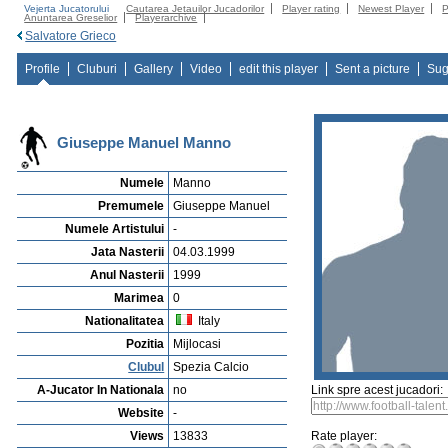
Vejerta Jucatorului
Cautarea Jetauilor Jucadorilor
Player rating
Newest Player
P
Anuntarea Greselior
Playerarchive
Salvatore Grieco
Profile
Cluburi
Gallery
Video
edit this player
Sent a picture
Sug
Giuseppe Manuel Manno
Numele
Manno
Premumele
Giuseppe Manuel
Numele Artistului
-
Jata Nasterii
04.03.1999
Anul Nasterii
1999
Marimea
0
Nationalitatea
Italy
Pozitia
Mijlocasi
Clubul
Spezia Calcio
A-Jucator In Nationala
no
Link spre acest jucadori:
Website
-
Views
13833
Rate player: