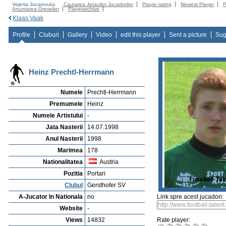
Vejerta Jucatorului
Cautarea Jetauilor Jucadorilor
Player rating
Newest Player
P
Anuntarea Greselior
Playerarchive
Klaas Vaak
Profile
Cluburi
Gallery
Video
edit this player
Sent a picture
Sug
Heinz Prechtl-Herrmann
Numele
Prechtl-Herrmann
Premumele
Heinz
Numele Artistului
-
Jata Nasterii
14.07.1998
Anul Nasterii
1998
Marimea
178
Nationalitatea
Austria
Pozitia
Portari
Clubul
Gersthofer SV
A-Jucator In Nationala
no
Link spre acest jucadori:
Website
-
Views
14832
Rate player: