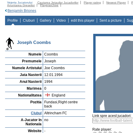
Vejerta Jucatorului
Cautarea Jetauilor Jucadorilor
Player rating
Newest Player
P
Anuntarea Greselior
Playerarchive
Benjamín Briones
Profile
Cluburi
Gallery
Video
edit this player
Sent a picture
Sug
Joseph Coombs
Numele
Coombs
Premumele
Joseph
Numele Artistului
Joe Coombs
Jata Nasterii
12.01.1994
Anul Nasterii
1994
Marimea
0
Nationalitatea
England
Pozitia
Fundasi,Right centre
back
Clubul
Altrincham FC
Link spre acest jucadori:
A-Jucator In
no
Nationala
Rate player:
Website
-