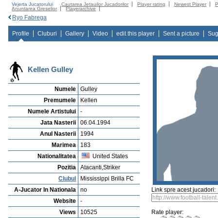
Vejerta Jucatorului
Cautarea Jetauilor Jucadorilor
Player rating
Newest Player
P
Anuntarea Greselior
Playerarchive
Ryo Fabrega
Profile
Cluburi
Gallery
Video
edit this player
Sent a picture
Sug
Kellen Gulley
Numele
Gulley
Premumele
Kellen
Numele Artistului
-
Jata Nasterii
06.04.1994
Anul Nasterii
1994
Marimea
183
Nationalitatea
United States
Pozitia
Atacanti,Striker
Clubul
Mississippi Brilla FC
A-Jucator In Nationala
no
Link spre acest jucadori:
Website
-
Views
10525
Rate player: