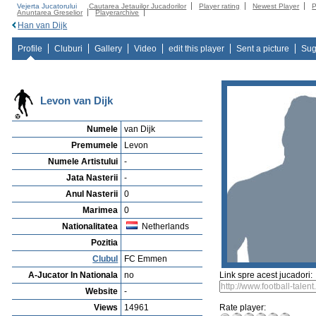
Vejerta Jucatorului
Cautarea Jetauilor Jucadorilor
Player rating
Newest Player
P
Anuntarea Greselior
Playerarchive
Han van Dijk
Profile
Cluburi
Gallery
Video
edit this player
Sent a picture
Sug
Levon van Dijk
Numele
van Dijk
Premumele
Levon
Numele Artistului
-
Jata Nasterii
-
Anul Nasterii
0
Marimea
0
Nationalitatea
Netherlands
Pozitia
Clubul
FC Emmen
A-Jucator In Nationala
no
Link spre acest jucadori:
Website
-
Views
14961
Rate player: