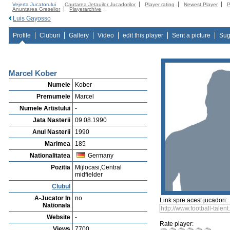
Vejerta Jucatorului
Cautarea Jetauilor Jucadorilor
Player rating
Newest Player
P
Anuntarea Greselior
Playerarchive
Luis Gayosso
Profile
Cluburi
Gallery
Video
edit this player
Sent a picture
Sug
Marcel Kober
Numele
Kober
Premumele
Marcel
Numele Artistului
-
Jata Nasterii
09.08.1990
Anul Nasterii
1990
Marimea
185
Nationalitatea
Germany
Pozitia
Mijlocasi,Central
midfielder
Clubul
A-Jucator In
no
Link spre acest jucadori:
Nationala
Website
-
Rate player:
Views
7700