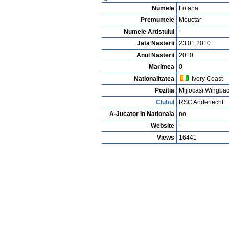
Vejerta Jucatorului
Cautarea Jetauilor Jucadorilor
Anuntarea Greselior
Playerarchive
Max Anchor
Profile
Cluburi
Gallery
Video
edit 
Mouctar Fofana
Numele
Fofana
Premumele
Mouctar
Numele Artistului
-
Jata Nasterii
23.01.2010
Anul Nasterii
2010
Marimea
0
Nationalitatea
Ivory Coast
Pozitia
Mijlocasi,Wingba
Clubul
RSC Anderlecht
A-Jucator In Nationala
no
Website
-
Views
16441