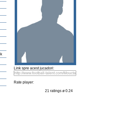
Player rating
Newest Player
Propunerea Jucatorului
Sent a picture
Suggest vide
Naï
this player
Sent a picture
Suggest video
ck
Link spre acest jucadori:
Rate player: