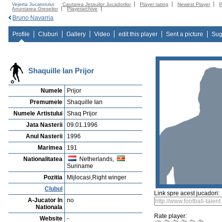
Vejerta Jucatorului
Cautarea Jetauilor Jucadorilor
Player rating
Newest Player
P
Anuntarea Greselior
Playerarchive
Bruno Navarria
Profile
Cluburi
Gallery
Video
edit this player
Sent a picture
Sug
Shaquille Ian Prijor
Numele
Prijor
Premumele
Shaquille Ian
Numele Artistului
Shaq Prijor
Jata Nasterii
09.01.1996
Anul Nasterii
1996
Marimea
191
Nationalitatea
Netherlands,
Suriname
Pozitia
Mijlocasi,Right winger
Clubul
Link spre acest jucadori:
A-Jucator In
no
Nationala
Rate player:
Website
-