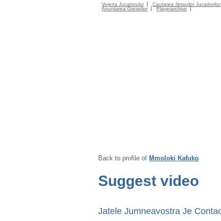
Vejerta Jucatorului
Cautarea Jetauilor Jucadorilor
Anuntarea Greselior
Playerarchive
Back to profile of
Mmoloki Kafuko
Suggest video
Jatele Jumneavostra Je Contac