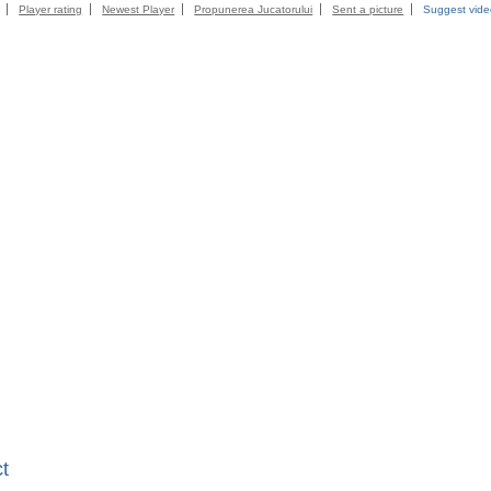
Player rating
Newest Player
Propunerea Jucatorului
Sent a picture
Suggest vid
t