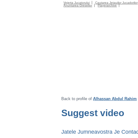
Vejerta Jucatorului
Cautarea Jetauilor Jucadorilor
Anuntarea Greselior
Playerarchive
Back to profile of
Alhassan Abdul Rahim
Suggest video
Jatele Jumneavostra Je Contac