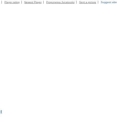
Player rating
Newest Player
Propunerea Jucatorului
Sent a picture
Suggest vid
t