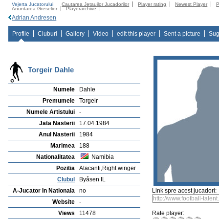
Vejerta Jucatorului
Cautarea Jetauilor Jucadorilor
Player rating
Newest Player
P
Anuntarea Greselior
Playerarchive
Adrian Andresen
Profile
Cluburi
Gallery
Video
edit this player
Sent a picture
Sug
Torgeir Dahle
Numele
Dahle
Premumele
Torgeir
Numele Artistului
-
Jata Nasterii
17.04.1984
Anul Nasterii
1984
Marimea
188
Nationalitatea
Namibia
Pozitia
Atacanti,Right winger
Clubul
Byåsen IL
A-Jucator In Nationala
no
Link spre acest jucadori:
Website
-
Views
11478
Rate player: