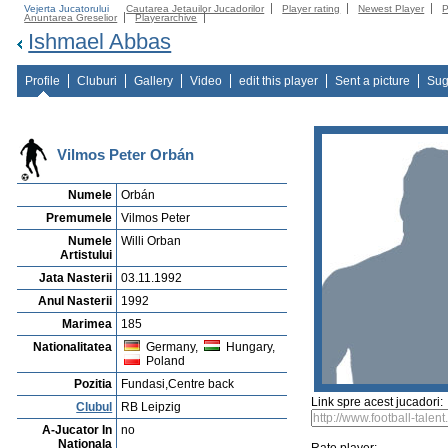
Vejerta Jucatorului
Cautarea Jetauilor Jucadorilor
Player rating
Newest Player
P
Anuntarea Greselior
Playerarchive
Ishmael Abbas
Profile
Cluburi
Gallery
Video
edit this player
Sent a picture
Sug
Vilmos Peter Orbán
Numele
Orbán
Premumele
Vilmos Peter
Numele
Willi Orban
Artistului
Jata Nasterii
03.11.1992
Anul Nasterii
1992
Marimea
185
Nationalitatea
Germany,
Hungary,
Poland
Pozitia
Fundasi,Centre back
Link spre acest jucadori:
Clubul
RB Leipzig
A-Jucator In
no
Nationala