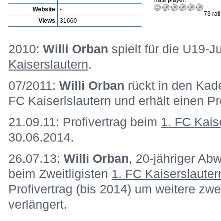
Rate player:
Website
-
73 rat
Views
31660
2010:
Willi Orban
spielt für die U19-
Kaiserslautern
.
07/2011:
Willi Orban
rückt in den Kad
FC Kaiserlslautern und erhält einen Pr
21.09.11: Profivertrag beim
1. FC Kais
30.06.2014.
26.07.13:
Willi Orban
, 20-jähriger Ab
beim Zweitligisten
1. FC Kaiserslauter
Profivertrag (bis 2014) um weitere zwe
verlängert.