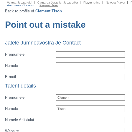
Vejerta Jucatorului
Cautarea Jetauilor Jucadorilor
Player rating
Newest Player
Anuntarea Greselior
Playerarchive
Back to profile of
Clement Tison
Point out a mistake
Jatele Jumneavostra Je Contact
Premumele
Numele
E-mail
Talent details
Premumele
Numele
Numele Artistului
Website