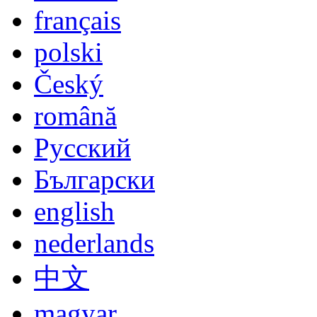
Limba Vorbita
deutsch
english
español
italiano
français
polski
Český