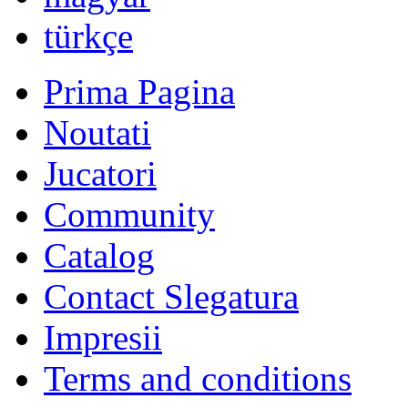
română
Русский
Български
english
nederlands
中文
magyar
türkçe
Prima Pagina
Noutati