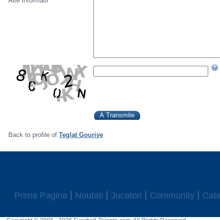
Alte Informatii
Back to profile of
Teglat Gouriye
Prima Pagina
Noutati
Jucatori
Community
Cata