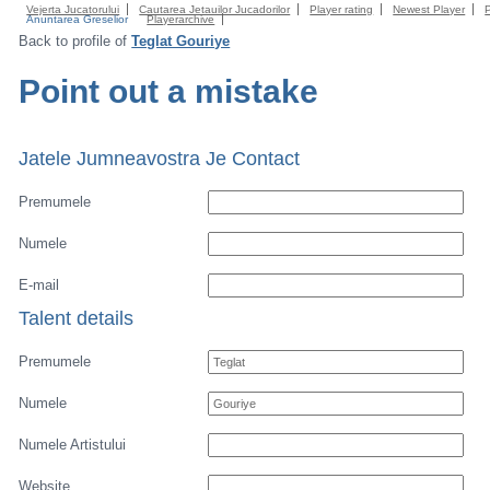
Vejerta Jucatorului
Cautarea Jetauilor Jucadorilor
Player rating
Newest Player
Anuntarea Greselior
Playerarchive
Back to profile of
Teglat Gouriye
Point out a mistake
Jatele Jumneavostra Je Contact
Premumele
Numele
E-mail
Talent details
Premumele
Numele
Numele Artistului
Website