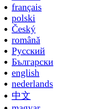
Limba Vorbita
deutsch
english
español
italiano
français
polski
Český