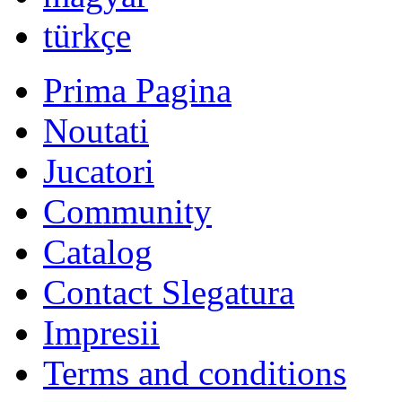
română
Русский
Български
english
nederlands
中文
magyar
türkçe
Prima Pagina
Noutati