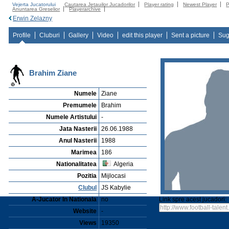
Vejerta Jucatorului
Cautarea Jetauilor Jucadorilor
Player rating
Newest Player
P
Anuntarea Greselior
Playerarchive
Erwin Zelazny
Profile
Cluburi
Gallery
Video
edit this player
Sent a picture
Sug
Brahim Ziane
Numele
Ziane
Premumele
Brahim
Numele Artistului
-
Jata Nasterii
26.06.1988
Anul Nasterii
1988
Marimea
186
Nationalitatea
Algeria
Pozitia
Mijlocasi
Clubul
JS Kabylie
A-Jucator In Nationala
no
Link spre acest jucadori:
Website
-
Views
19350