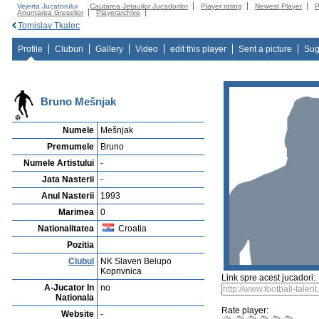
Vejerta Jucatorului
Cautarea Jetauilor Jucadorilor
Player rating
Newest Player
P
Anuntarea Greselior
Playerarchive
Tomislav Tkalec
Profile
Cluburi
Gallery
Video
edit this player
Sent a picture
Sug
Bruno Mešnjak
Numele
Mešnjak
Premumele
Bruno
Numele Artistului
-
Jata Nasterii
-
Anul Nasterii
1993
Marimea
0
Nationalitatea
Croatia
Pozitia
Clubul
NK Slaven Belupo
Koprivnica
Link spre acest jucadori:
A-Jucator In
no
Nationala
Rate player:
Website
-