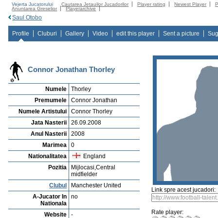
Vejerta Jucatorului
Cautarea Jetauilor Jucadorilor
Player rating
Newest Player
P
Anuntarea Greselior
Playerarchive
Saul Otobo
Profile
Cluburi
Gallery
Video
edit this player
Sent a picture
Sug
Connor Jonathan Thorley
Numele
Thorley
Premumele
Connor Jonathan
Numele Artistului
Connor Thorley
Jata Nasterii
26.09.2008
Anul Nasterii
2008
Marimea
0
Nationalitatea
England
Pozitia
Mijlocasi,Central
midfielder
Clubul
Manchester United
Link spre acest jucadori:
A-Jucator In
no
Nationala
Rate player:
Website
-