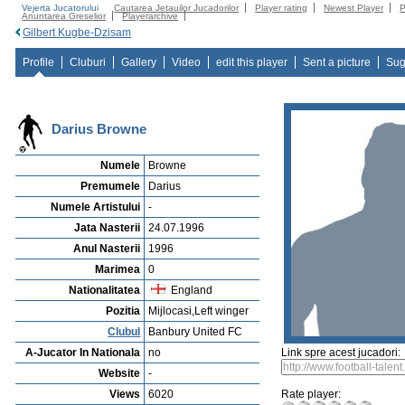
Vejerta Jucatorului
Cautarea Jetauilor Jucadorilor
Player rating
Newest Player
P
Anuntarea Greselior
Playerarchive
Gilbert Kugbe-Dzisam
Profile
Cluburi
Gallery
Video
edit this player
Sent a picture
Sug
Darius Browne
Numele
Browne
Premumele
Darius
Numele Artistului
-
Jata Nasterii
24.07.1996
Anul Nasterii
1996
Marimea
0
Nationalitatea
England
Pozitia
Mijlocasi,Left winger
Clubul
Banbury United FC
A-Jucator In Nationala
no
Link spre acest jucadori:
Website
-
Views
6020
Rate player: