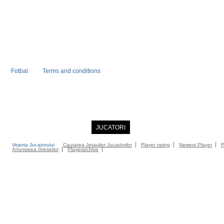
Fotbal
Terms and conditions
PRIMA PAGINA
NOUTATI
JUCATORI
COMMUNITY
CATALOG
C
Vejerta Jucatorului
Cautarea Jetauilor Jucadorilor
Player rating
Newest Player
P
Anuntarea Greselior
Playerarchive