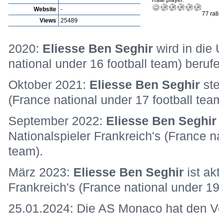
Rate player:
Website
-
77 rat
Views
25489
2020:
Eliesse Ben Seghir
wird in die
national under 16 football team) beruf
Oktober 2021:
Eliesse Ben Seghir
st
(France national under 17 football tea
September 2022:
Eliesse Ben Seghi
Nationalspieler Frankreich's (France n
team).
März 2023:
Eliesse Ben Seghir
ist ak
Frankreich's (France national under 19
25.01.2024: Die AS Monaco hat den V