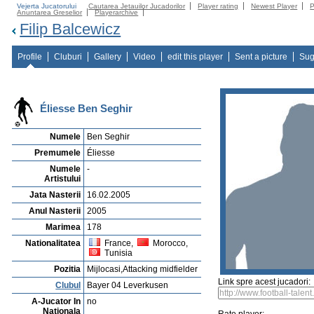
Vejerta Jucatorului
Cautarea Jetauilor Jucadorilor
Player rating
Newest Player
P
Anuntarea Greselior
Playerarchive
Filip Balcewicz
Profile
Cluburi
Gallery
Video
edit this player
Sent a picture
Sug
Éliesse Ben Seghir
Numele
Ben Seghir
Premumele
Éliesse
Numele
-
Artistului
Jata Nasterii
16.02.2005
Anul Nasterii
2005
Marimea
178
Nationalitatea
France,
Morocco,
Tunisia
Pozitia
Mijlocasi,Attacking midfielder
Link spre acest jucadori:
Clubul
Bayer 04 Leverkusen
A-Jucator In
no
Nationala