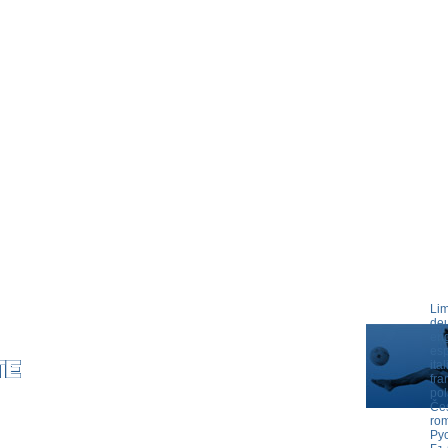
Lim
deu
eng
es
ita
fra
pol
Če
ro
COMMUNITY
CATALOG
CONTACT SLEGATURA
IMPRESII
TERMS AN
Ру