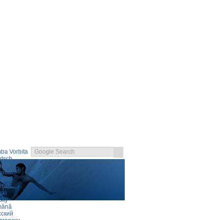
ba Vorbita
tsch
lish
pañol
liano
nçais
ski
ský
mână
D CONDITIONS
LOGIN
сский