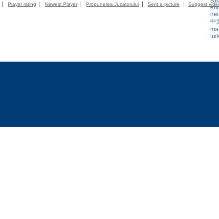
Бъ
Player rating
Newest Player
Propunerea Jucatorului
Sent a picture
Suggest vide
eng
ne
中
ma
tür