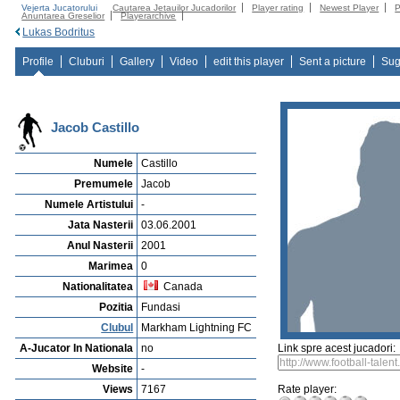
Vejerta Jucatorului
Cautarea Jetauilor Jucadorilor
Player rating
Newest Player
P
Anuntarea Greselior
Playerarchive
Lukas Bodritus
Profile
Cluburi
Gallery
Video
edit this player
Sent a picture
Sug
Jacob Castillo
Numele
Castillo
Premumele
Jacob
Numele Artistului
-
Jata Nasterii
03.06.2001
Anul Nasterii
2001
Marimea
0
Nationalitatea
Canada
Pozitia
Fundasi
Clubul
Markham Lightning FC
A-Jucator In Nationala
no
Link spre acest jucadori:
Website
-
Views
7167
Rate player: