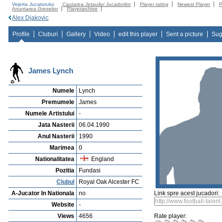
Vejerta Jucatorului
Cautarea Jetauilor Jucadorilor
Player rating
Newest Player
P
Anuntarea Greselior
Playerarchive
Alex Djakovic
Profile
Cluburi
Gallery
Video
edit this player
Sent a picture
Sug
James Lynch
Numele
Lynch
Premumele
James
Numele Artistului
-
Jata Nasterii
06.04.1990
Anul Nasterii
1990
Marimea
0
Nationalitatea
England
Pozitia
Fundasi
Clubul
Royal Oak Alcester FC
A-Jucator In Nationala
no
Link spre acest jucadori:
Website
-
Views
4656
Rate player: