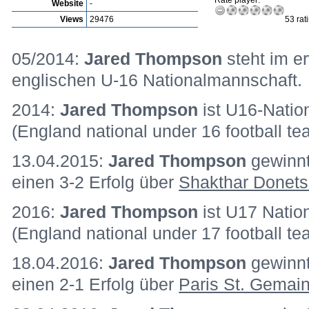
Rate player:
Website
-
Views
29476
53 rat
05/2014:
Jared Thompson
steht im e
englischen U-16 Nationalmannschaft.
2014:
Jared Thompson
ist U16-Natio
(England national under 16 football te
13.04.2015:
Jared Thompson
gewinn
einen 3-2 Erfolg über
Shakthar Donets
2016:
Jared Thompson
ist U17 Nation
(England national under 17 football t
18.04.2016:
Jared Thompson
gewinn
einen 2-1 Erfolg über
Paris St. Gemai