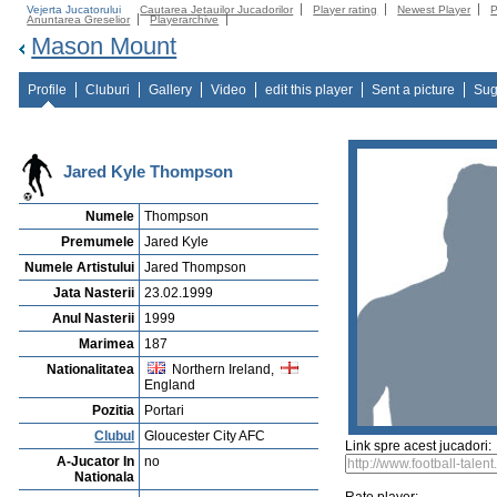
Vejerta Jucatorului
Cautarea Jetauilor Jucadorilor
Player rating
Newest Player
P
Anuntarea Greselior
Playerarchive
Mason Mount
Profile
Cluburi
Gallery
Video
edit this player
Sent a picture
Sug
Jared Kyle Thompson
Numele
Thompson
Premumele
Jared Kyle
Numele Artistului
Jared Thompson
Jata Nasterii
23.02.1999
Anul Nasterii
1999
Marimea
187
Nationalitatea
Northern Ireland,
England
Pozitia
Portari
Clubul
Gloucester City AFC
Link spre acest jucadori:
A-Jucator In
no
Nationala