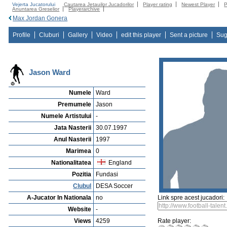
Vejerta Jucatorului
Cautarea Jetauilor Jucadorilor
Player rating
Newest Player
P
Anuntarea Greselior
Playerarchive
Max Jordan Gonera
Profile
Cluburi
Gallery
Video
edit this player
Sent a picture
Sug
Jason Ward
Numele
Ward
Premumele
Jason
Numele Artistului
-
Jata Nasterii
30.07.1997
Anul Nasterii
1997
Marimea
0
Nationalitatea
England
Pozitia
Fundasi
Clubul
DESA Soccer
A-Jucator In Nationala
no
Link spre acest jucadori:
Website
-
Views
4259
Rate player: