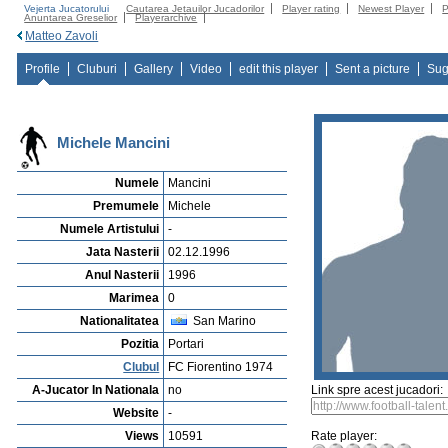
Vejerta Jucatorului
Cautarea Jetauilor Jucadorilor
Player rating
Newest Player
P
Anuntarea Greselior
Playerarchive
Matteo Zavoli
Profile
Cluburi
Gallery
Video
edit this player
Sent a picture
Sug
Michele Mancini
Numele
Mancini
Premumele
Michele
Numele Artistului
-
Jata Nasterii
02.12.1996
Anul Nasterii
1996
Marimea
0
Nationalitatea
San Marino
Pozitia
Portari
Clubul
FC Fiorentino 1974
A-Jucator In Nationala
no
Link spre acest jucadori:
Website
-
Views
10591
Rate player: