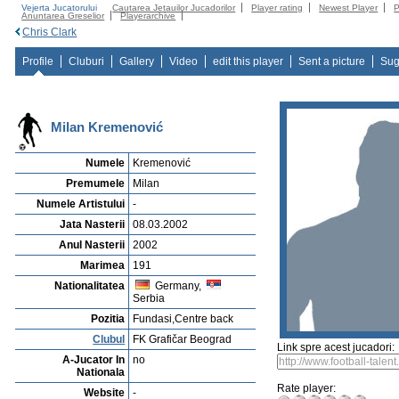
Vejerta Jucatorului
Cautarea Jetauilor Jucadorilor
Player rating
Newest Player
P
Anuntarea Greselior
Playerarchive
Chris Clark
Profile
Cluburi
Gallery
Video
edit this player
Sent a picture
Sug
Milan Kremenović
Numele
Kremenović
Premumele
Milan
Numele Artistului
-
Jata Nasterii
08.03.2002
Anul Nasterii
2002
Marimea
191
Nationalitatea
Germany,
Serbia
Pozitia
Fundasi,Centre back
Clubul
FK Grafičar Beograd
Link spre acest jucadori:
A-Jucator In
no
Nationala
Rate player:
Website
-