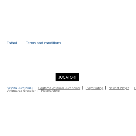
Fotbal
Terms and conditions
PRIMA PAGINA
NOUTATI
JUCATORI
COMMUNITY
CATALOG
C
Vejerta Jucatorului
Cautarea Jetauilor Jucadorilor
Player rating
Newest Player
P
Anuntarea Greselior
Playerarchive