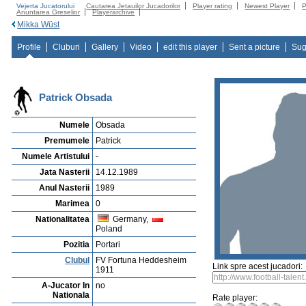
Vejerta Jucatorului
Cautarea Jetauilor Jucadorilor
Player rating
Newest Player
P
Anuntarea Greselior
Playerarchive
Mikka Wüst
Profile
Cluburi
Gallery
Video
edit this player
Sent a picture
Sug
Patrick Obsada
Numele
Obsada
Premumele
Patrick
Numele Artistului
-
Jata Nasterii
14.12.1989
Anul Nasterii
1989
Marimea
0
Nationalitatea
Germany,
Poland
Pozitia
Portari
Clubul
FV Fortuna Heddesheim
Link spre acest jucadori:
1911
A-Jucator In
no
Nationala
Rate player: