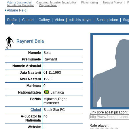
Vejerta Jucatorului
Cautarea Jetauilor Jucadorilor
Player rating
Newest Player
P
Anuntarea Greselior
Playerarchive
Aldane Reid
Profile
Cluburi
Gallery
Video
edit this player
Sent a picture
Sug
Raynard Boia
Numele
Boia
Premumele
Raynard
Numele Artistului
-
Jata Nasterii
01.11.1993
Anul Nasterii
1993
Marimea
0
Nationalitatea
Jamaica
Pozitia
Mijlocasi,Right
midfielder
Clubul
Black Star FC
Link spre acest jucadori:
A-Jucator In
no
Nationala
Rate player:
Website
-