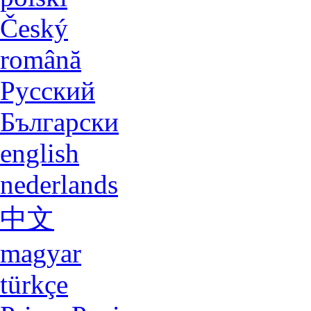
Limba Vorbita
deutsch
english
español
italiano
français
polski
Český
română
Русский