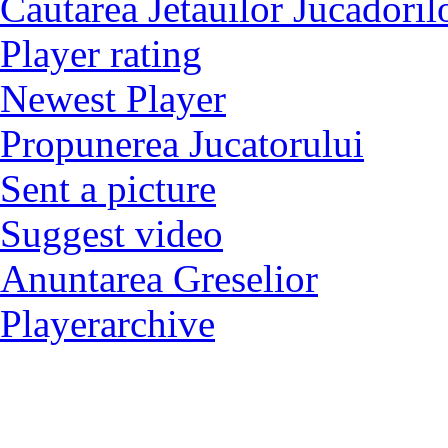
Catalog
Contact Slegatura
Impresii
Terms and conditions
Login
Vejerta Jucatorului
Cautarea Jetauilor Jucadoril
Player rating
Newest Player
Propunerea Jucatorului