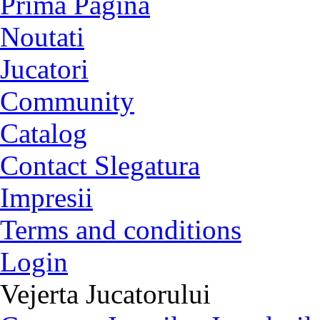
Български
english
nederlands
中文
magyar
türkçe
Prima Pagina
Noutati
Jucatori
Community