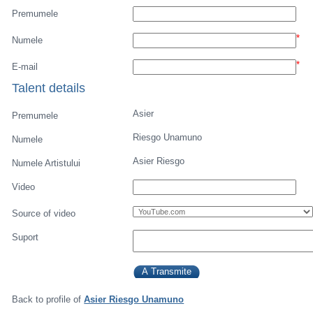
Premumele
*
Numele
*
E-mail
Talent details
Asier
Premumele
Riesgo Unamuno
Numele
Asier Riesgo
Numele Artistului
Video
Source of video
Suport
Back to profile of
Asier Riesgo Unamuno