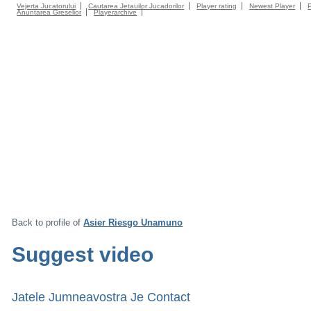
Vejerta Jucatorului
Cautarea Jetauilor Jucadorilor
Player rating
Newest Player
Anuntarea Greselior
Playerarchive
Back to profile of
Asier Riesgo Unamuno
Suggest video
Jatele Jumneavostra Je Contact