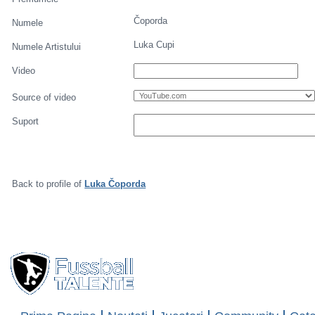
Premumele
*
Numele
*
E-mail
Talent details
Luka
Premumele
Čoporda
Numele
Luka Cupi
Numele Artistului
Video
Source of video
Suport
Back to profile of
Luka Čoporda