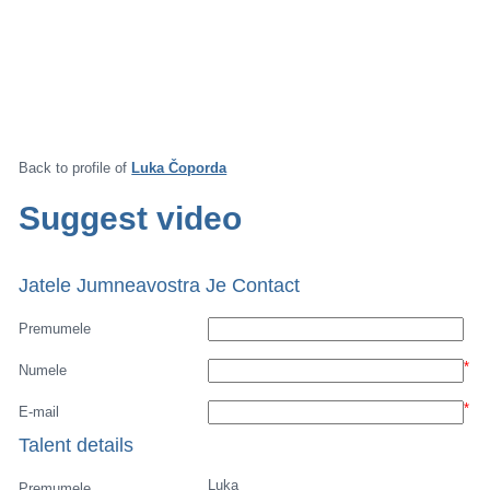
Vejerta Jucatorului
Cautarea Jetauilor Jucadorilor
Player rating
Newest Player
Anuntarea Greselior
Playerarchive
Back to profile of
Luka Čoporda
Suggest video
Jatele Jumneavostra Je Contact