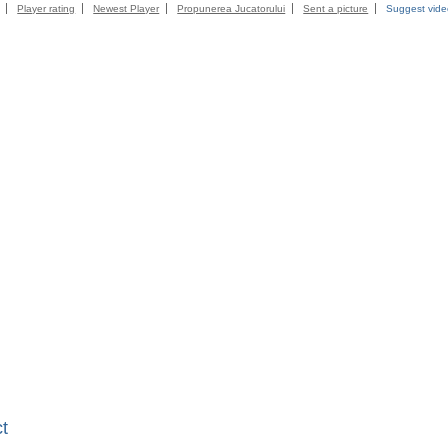
Player rating
Newest Player
Propunerea Jucatorului
Sent a picture
Suggest vid
t