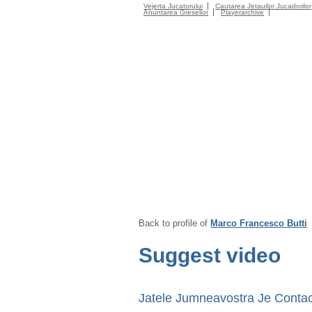
Vejerta Jucatorului
Cautarea Jetauilor Jucadorilor
Anuntarea Greselior
Playerarchive
Back to profile of
Marco Francesco Butti
Suggest video
Jatele Jumneavostra Je Contac