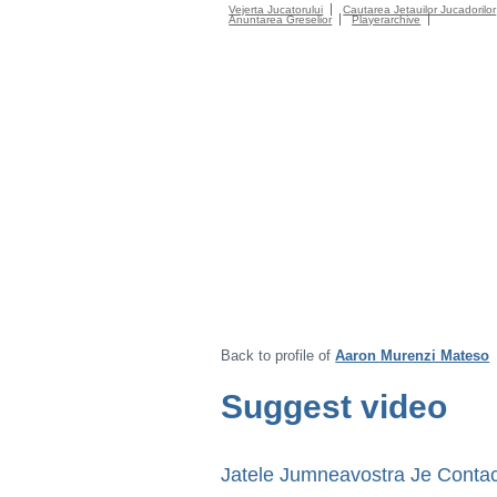
Vejerta Jucatorului
Cautarea Jetauilor Jucadorilor
Anuntarea Greselior
Playerarchive
Back to profile of
Aaron Murenzi Mateso
Suggest video
Jatele Jumneavostra Je Contac