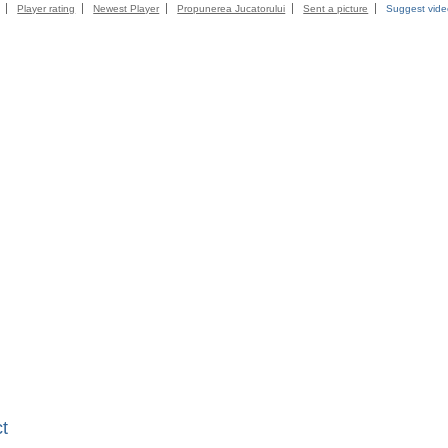
Player rating
Newest Player
Propunerea Jucatorului
Sent a picture
Suggest vid
t