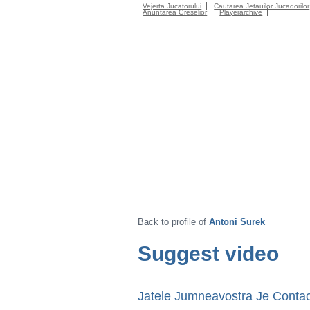
Vejerta Jucatorului
Cautarea Jetauilor Jucadorilor
Anuntarea Greselior
Playerarchive
Back to profile of
Antoni Surek
Suggest video
Jatele Jumneavostra Je Contac