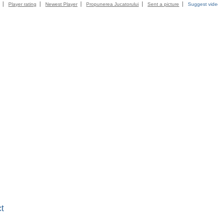
Player rating
Newest Player
Propunerea Jucatorului
Sent a picture
Suggest vid
t