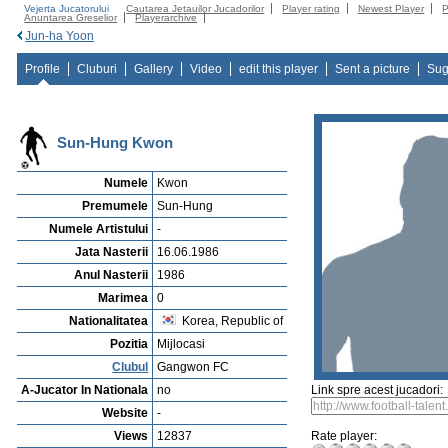
Vejerta Jucatorului
Cautarea Jetauilor Jucadorilor
Player rating
Newest Player
P
Anuntarea Greselior
Playerarchive
Jun-ha Yoon
Profile
Cluburi
Gallery
Video
edit this player
Sent a picture
Sug
Sun-Hung Kwon
Numele
Kwon
Premumele
Sun-Hung
Numele Artistului
-
Jata Nasterii
16.06.1986
Anul Nasterii
1986
Marimea
0
Nationalitatea
Korea, Republic of
Pozitia
Mijlocasi
Clubul
Gangwon FC
A-Jucator In Nationala
no
Link spre acest jucadori:
Website
-
Views
12837
Rate player: