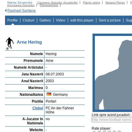
Vejerta Jucatorului
Cautarea Jetauilor Jucadorilor
Player rating
Newest Player
P
Anuntarea Greselior
Playerarchive
Raphael Santana
Profile
Cluburi
Gallery
Video
edit this player
Sent a picture
Sug
Arne Hering
Numele
Hering
Premumele
Arne
Numele Artistului
-
Jata Nasterii
08.07.2003
Anul Nasterii
2003
Marimea
0
Nationalitatea
Germany
Pozitia
Portari
Clubul
FC An der Fahner
Höhe
Link spre acest jucadori:
A-Jucator In
no
Nationala
Rate player:
Website
-