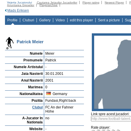
Vejerta Jucatorului
Cautarea Jetauilor Jucadorilor
Player rating
Newest Player
P
Anuntarea Greselior
Playerarchive
Mads Eriksen
Profile
Cluburi
Gallery
Video
edit this player
Sent a picture
Sug
Patrick Meier
Numele
Meier
Premumele
Patrick
Numele Artistului
-
Jata Nasterii
30.01.2001
Anul Nasterii
2001
Marimea
0
Nationalitatea
Germany
Pozitia
Fundasi,Right back
Clubul
FC An der Fahner
Höhe
Link spre acest jucadori:
A-Jucator In
no
Nationala
Rate player:
Website
-