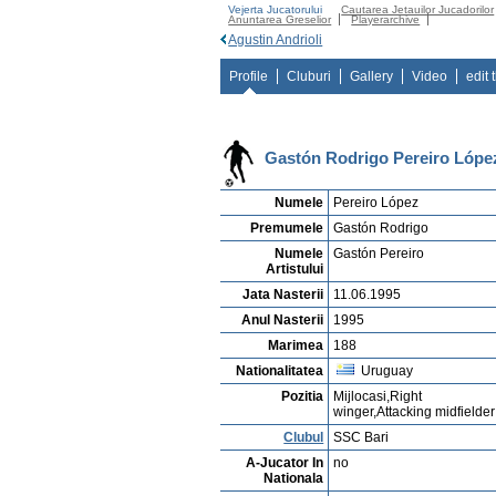
Vejerta Jucatorului
Cautarea Jetauilor Jucadorilor
Anuntarea Greselior
Playerarchive
Agustin Andrioli
Profile
Cluburi
Gallery
Video
edit 
Gastón Rodrigo Pereiro Lópe
Numele
Pereiro López
Premumele
Gastón Rodrigo
Numele
Gastón Pereiro
Artistului
Jata Nasterii
11.06.1995
Anul Nasterii
1995
Marimea
188
Nationalitatea
Uruguay
Pozitia
Mijlocasi,Right
winger,Attacking midfielder
Clubul
SSC Bari
A-Jucator In
no
Nationala