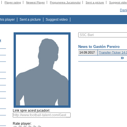
Player rating
Newest Player
Propunerea Jucatorului
Sent a picture
Suggest vide
Dani
this player
Sent a picture
Suggest video
z
News to Gastón Pereiro
14.09.2017
Transfer-Ticker 14.
Link spre acest jucadori:
Rate player: